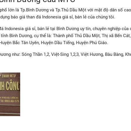
h phố lớn là Tp.Bình Dương và Tp.Thủ Dầu Một với mật độ dân số cao
ụng báo giá than đá Indonesia giá sỉ, bán lẻ của chúng tôi.
đá Indonesia giá sỉ, bán lẻ tại Bình Dương uy tín, chuyên nghiệp của
 tỉnh Bình Dương, cụ thể là: Thành phố Thủ Dầu Một, Thị xã Bến Cát
 Huyện Bắc Tân Uyên, Huyện Dầu Tiếng, Huyện Phú Giáo.
Dương như: Sóng Thần 1,2, Việt-Sing 1,2,3, Việt Hương, Bàu Bàng, K