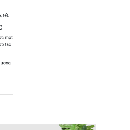
, tết.
C
ược một
ợp tác
 Dương