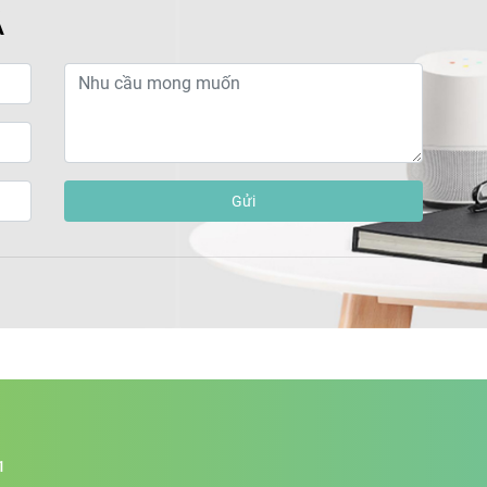
Á
Gửi
1