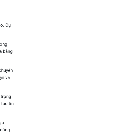
áo. Cụ
ương
ra bảng
 chuyển
ận và
 trọng
tác tin
tạo
 công