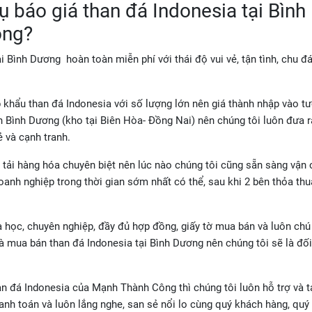
ụ báo giá than đá Indonesia tại Bình
ông?
ại Bình Dương hoàn toàn miễn phí với thái độ vui vẻ, tận tình, chu đ
ập khẩu than đá Indonesia với số lượng lớn nên giá thành nhập vào t
ỉnh Bình Dương (kho tại Biên Hòa- Đồng Nai) nên chúng tôi luôn đưa 
 và cạnh tranh.
 tải hàng hóa chuyên biệt nên lúc nào chúng tôi cũng sẵn sàng vận
anh nghiệp trong thời gian sớm nhất có thể, sau khi 2 bên thỏa thu
oa học, chuyên nghiệp, đầy đủ hợp đồng, giấy tờ mua bán và luôn chú
là mua bán than đá Indonesia tại Bình Dương nên chúng tôi sẽ là đối 
an đá Indonesia của Mạnh Thành Công thì chúng tôi luôn hỗ trợ và 
hanh toán và luôn lắng nghe, san sẻ nổi lo cùng quý khách hàng, quý