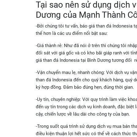
Tại sao nên sử dụng dịch v
Dương của Mạnh Thành C
-Bởi chúng tôi tư vấn, báo giá than đá Indonesia t
thể hơn là các ưu điểm nổi bật sau:
-Giá thành rẻ: Như đã nói ở trên thì chúng tôi nh
đối sát với giá gốc và có kho bãi giáp ranh với t
giá than đá Indonesia tại Bình Dương tương đối rẻ
-Vận chuyển mau lẹ, nhanh chóng: Với dịch vụ vận
than đá Indonesia đến cho quý khách hàng, quý do
ký hợp đồng. Đảm bảo đúng hẹn, đúng thời gian.
-Uy tín, chuyên nghiệp: Với quy trình làm việc kh
đến uy tín trong các dịch vụ kinh doanh, đặc biệt 
cậy, chiến lược về lâu dài cho công ty của bạn.
-Trong suốt quá trình sử dụng dịch vụ mua bán th
điều kiện thuận lợi hết sức có thể về cách thức t