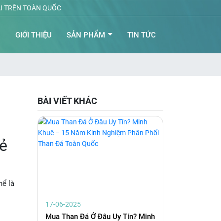
ẠI TRÊN TOÀN QUỐC
Ủ
GIỚI THIỆU
SẢN PHẨM
TIN TỨC
BÀI VIẾT KHÁC
lẻ
hể là
17-06-2025
Mua Than Đá Ở Đâu Uy Tín? Minh