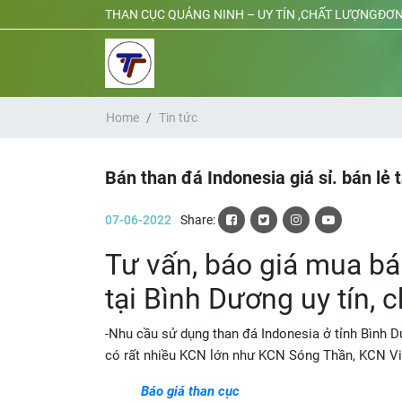
THAN CỤC QUẢNG NINH – UY TÍN ,CHẤT LƯỢNGĐƠN
Home
Tin tức
Bán than đá Indonesia giá sỉ. bán lẻ 
07-06-2022
Share:
Tư vấn, báo giá mua bán
tại Bình Dương uy tín, 
-Nhu cầu sử dụng than đá Indonesia ở tỉnh Bình Dư
có rất nhiều KCN lớn như KCN Sóng Thần, KCN V
Báo giá than cục