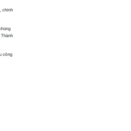
, chính
 chúng
, Thành
hu công