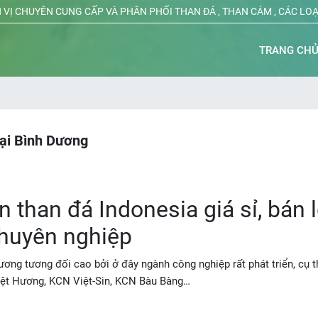
 VỊ CHUYÊN CUNG CẤP VÀ PHÂN PHỐI THAN ĐÁ , THAN CÁM , CÁC LO
TRANG CH
tại Bình Dương
 than đá Indonesia giá sỉ, bán 
chuyên nghiệp
ơng tương đối cao bởi ở đây ngành công nghiệp rất phát triển, cụ t
iệt Hương, KCN Việt-Sin, KCN Bàu Bàng…