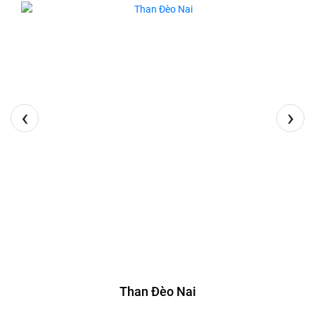
‹
›
Than Đèo Nai