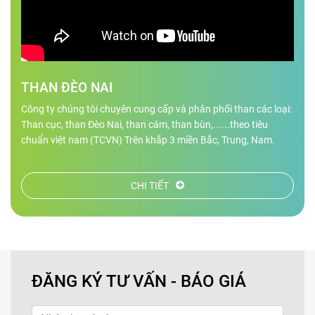
THAN ĐÈO NAI
Công ty chúng tôi chuyên cung cấp và phân phối than các loại:
Than cục, than Đèo Nai, than cám, than bùn,......theo tiêu
chuẩn việt nam (TCVN) Trên khắp 3 miền Bắc, Trung, Nam.
CHI TIẾT
ĐĂNG KÝ TƯ VẤN - BÁO GIÁ