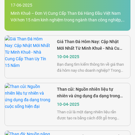
Toàn Quốc
17-06-2025
Minh Khuê – Đơn Vị Cung Cấp Than Đá Hàng Đầu Việt Nam
Với hơn 15 năm kinh nghiệm trong ngành than công nghiệp,
Công ty Minh Khuê tự hào là nhà phân phối than đá uy tín,
chất lượng, giá cả cạnh tranh trên toàn quốc. Chúng tôi
chuyên cung cấp đa dạng các loại than như than đá, than
Giá Than Đá Hôm Nay: Cập Nhật
cục, than cám, than bùn, than tổ ong, xỉ than cho hàng trăm
Mới Nhất Từ Minh Khuê - Nhà Cung
nhà máy, lò hơi công nghiệp và cơ sở sản xuất xi măng lớn
Cấp Than Uy Tín 15 Năm
10-04-2025
Bạn đang tìm kiếm thông tin về giá than
đá hôm nay cho doanh nghiệp? Trong
bối cảnh thị trường nhiên liệu biến động
không ngừng, việc nắm bắt được giá
than đá chính xác và tìm nhà cung cấp
Than củi: Nguồn nhiên liệu tự
uy tín là yếu tố then chốt giúp doanh
nhiên và ứng dụng đa dạng trong
nghiệp tối ưu chi phí sản xuất. Bài viết
cuộc sống hiện đại
10-04-2025
này cung cấp thông tin mới nhất về giá
Than củi là một dạng nhiên liệu rắn
than đá và giải pháp cung ứng chất
được tạo ra bằng cách đốt gỗ trong
lượng từ Minh Khuê - đối tác tin cậy với
điều kiện hạn chế oxy. Quá trình này,
15 năm kinh nghi
được gọi là nhiệt phân, loại bỏ hầu hết