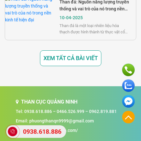
độ ẩm và các chất bay hơi từ gỗ, để lại
Than đá: Nguồn năng lượng truyền
chủ yếu là carbon. Kết quả là một loại
thống và vai trò của nó trong nền
nhiên liệu có hiệu suất cháy cao, ít khói
kinh tế hiện đại
10-04-2025
và nhiệt lượng lớn.
Than đá là một loại nhiên liệu hóa
thạch được hình thành từ thực vật cổ
đại bị chôn vùi và nén chặt dưới lòng
đất qua hàng triệu năm. Quá trình này,
được gọi là "than hóa", biến đổi vật chất
XEM TẤT CẢ BÀI VIẾT
hữu cơ thành than với các mức độ
carbon khác nhau. Loài người đã khai
thác than đá từ thời cổ đại, nhưng việc
sử dụng than đá trở nên phổ biến trong
Cách mạng Công nghiệp.
THAN CỤC QUẢNG NINH
Tel:
0938.618.886
–
0466.526.999
–
0962.819.881
Email:
phuongthanqn9999@gmail.com
Website: http://thandotlo.com/
0938.618.886