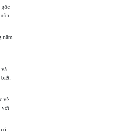
n gốc
 Luôn
ng năm
 và
biết.
c về
 với
 có