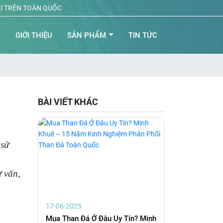
ẠI TRÊN TOÀN QUỐC
Ủ
GIỚI THIỆU
SẢN PHẨM
TIN TỨC
BÀI VIẾT KHÁC
 sử
,
 vấn,
17-06-2025
Mua Than Đá Ở Đâu Uy Tín? Minh