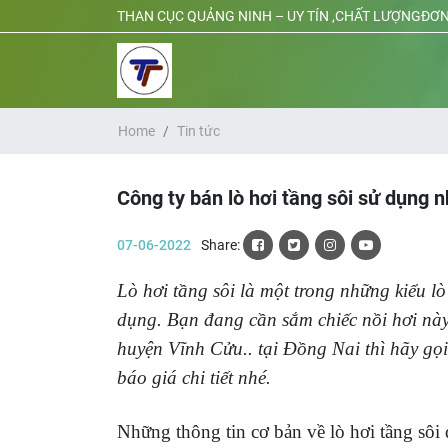
THAN CỤC QUẢNG NINH – UY TÍN ,CHẤT LƯỢNGĐƠN
Home
Tin tức
Công ty bán lò hơi tầng sôi sử dụng n
07-06-2022
Share:
Lò hơi tầng sôi là một trong những kiểu l
dụng. Bạn đang cần sắm chiếc nồi hơi nà
huyện Vĩnh Cửu.. tại Đồng Nai thì hãy g
báo giá chi tiết nhé.
Những thông tin cơ bản về lò hơi tầng sôi 