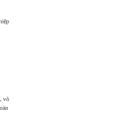
hiệp
, vỏ
hoàn