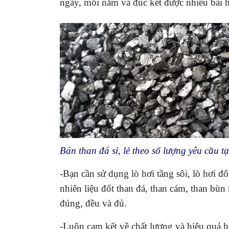
ngày, mỗi năm và đúc kết được nhiều bài họ
Bán than đá sỉ, lẻ theo số lượng yêu cầu 
-Bạn cần sử dụng lò hơi tầng sôi, lò hơi đ
nhiên liệu đốt than đá, than cám, than b
đúng, đều và đủ.
-Luôn cam kết về chất lượng và hiệu quả h