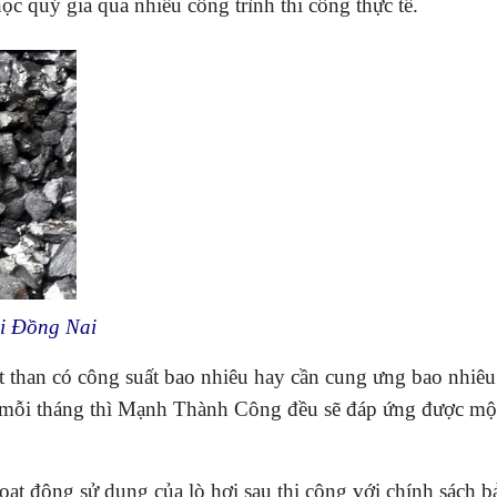
c quý gia qua nhiều công trình thi công thực tế.
tại Đồng Nai
ốt than có công suất bao nhiêu hay cần cung ưng bao nhiêu
ùn mỗi tháng thì Mạnh Thành Công đều sẽ đáp ứng được mộ
oạt động sử dụng của lò hơi sau thi công với chính sách b