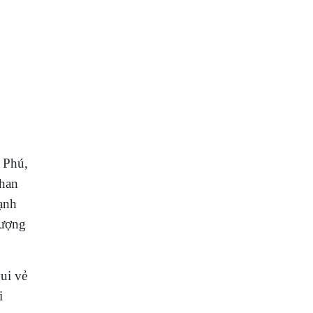
 Phú,
than
Mạnh
lượng
ui vẻ
i