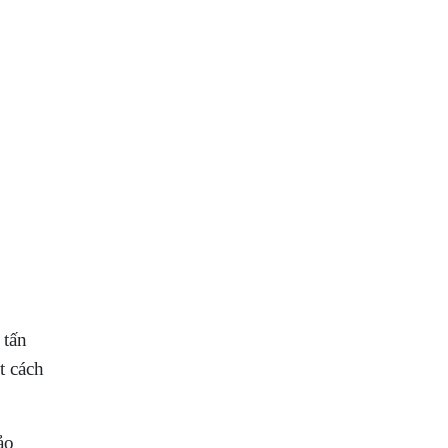
 tấn
t cách
ảo