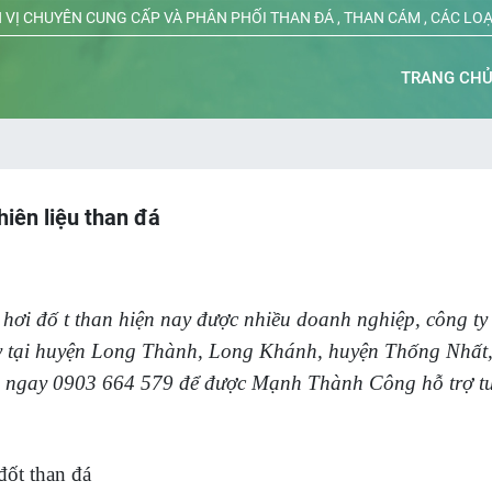
 VỊ CHUYÊN CUNG CẤP VÀ PHÂN PHỐI THAN ĐÁ , THAN CÁM , CÁC LO
TRANG CH
hiên liệu than đá
ò hơi đố t than hiện nay được nhiều doanh nghiệp, công ty
y tại huyện Long Thành, Long Khánh, huyện Thống Nhất
ọi ngay 0903 664 579 để được Mạnh Thành Công hỗ trợ tư
đốt than đá