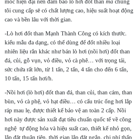
móc hiện đại nên đảm bảo lò hơi đốt than
mà
chúng
tôi cung cấp sẽ có chất lượng cao, hiệu suất hoạt động
cao và bền lâu với thời gian.
-Lò hơi đốt than Mạnh Thành Công có kích thước.
kiểu mẫu đa dạng, có thể dùng để đốt nhiều loại
nhiên liệu rắn khác như bán lò hơi (nồi hơi) đốt than
đá, củi, gỗ vụn, vỏ điều, vỏ cà phê… với trọng tải,
sức chứa rất lớn, từ 1 tấn, 2 tấn, 4 tấn cho đến 6 tấn,
10 tấn, 15 tấn hơi/h.
-Nồi hơi (lò hơi) đốt than đá, than củi, than cám, than
bùn, vỏ cà phệ, vỏ hạt điều… có cấu trúc ống hơi lắp
ráp mau lẹ, được thiết kế bảo vệ an toàn 2 cấp. Nồi
hơi này được sản xuất đạt tiêu chuẩn quốc tế về công
nghệ tự động hóa và hiệu suất cao, thiết kế nhỏ gọn,
lắp đặt thuận tiện, thời gian lắp đặt ngắn, chi phí thấp