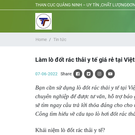
THAN CỤC QUẢNG NINH – UY TÍN ,CHẤT LƯỢNGĐƠN
Home
Tin tức
Làm lò đốt rác thải y tế giá rẻ tại Vi
07-06-2022
Share:
Bạn cần sử dụng lò đốt rác thải y tế tại V
chuyên nghiệp để được tư vấn, hỗ trợ báo g
sẽ tìm ngay câu trả lời thỏa đáng cho cho
Công tìm hiểu về cấu tạo lò hơi đốt rác th
Khái niệm lò đốt rác thải y tế?