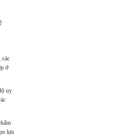
ệ
 các
ệp ở
độ uy
rác
 phẩm
ọn lựa