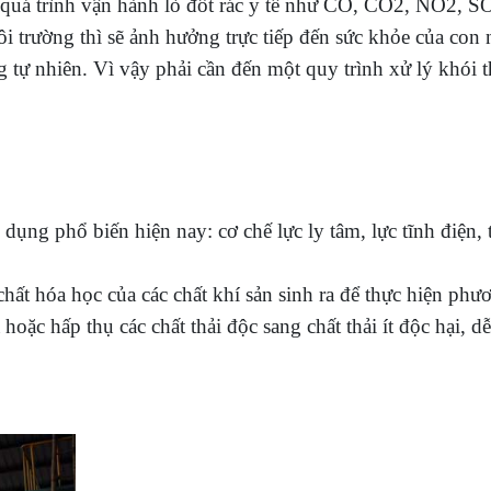
ng quá trình vận hành lò đốt rác y tế như CO, CO2, NO2,
ôi trường thì sẽ ảnh hưởng trực tiếp đến sức khỏe của con
tự nhiên. Vì vậy phải cần đến một quy trình xử lý khói t
ụng phổ biến hiện nay: cơ chế lực ly tâm, lực tĩnh điện, 
chất hóa học của các chất khí sản sinh ra để thực hiện phư
ặc hấp thụ các chất thải độc sang chất thải ít độc hại, d