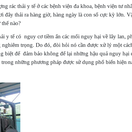
ng rác thải y tế ở các bệnh viện đa khoa, bệnh viện tư nh
i đây thải ra hàng giờ, hàng ngày là con số cực kỳ lớn. V
ư thế nào?
thải y tế có nguy cơ tiềm ẩn các mối nguy hại về lây lan, ph
 nghiêm trọng. Do đó, đòi hỏi nó cần được xử lý một các
iêng biệt để đảm bảo không để lại những hậu quả nguy hại
t trong những phương pháp được sử dụng phổ biến hiện na