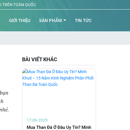
ẠI TRÊN TOÀN QUỐC
Ủ
GIỚI THIỆU
SẢN PHẨM
TIN TỨC
BÀI VIẾT KHÁC
 bạn
nh
nhé.
17-06-2025
Mua Than Đá Ở Đâu Uy Tín? Minh