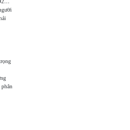
 SO2…
 người
hải
trọng
ơng
ễ phân