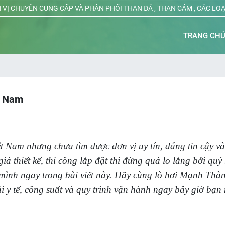
 VỊ CHUYÊN CUNG CẤP VÀ PHÂN PHỐI THAN ĐÁ , THAN CÁM , CÁC LO
TRANG CH
ệt Nam
iệt Nam nhưng chưa tìm được đơn vị uy tín, đáng tin cậy và
iá thiết kế, thi công lắp đặt thì đừng quá lo lắng bởi quý
 mình ngay trong bài viết này. Hãy cùng lò hơi Mạnh Thà
ải y tế, công suất và quy trình vận hành ngay bây giờ bạn 