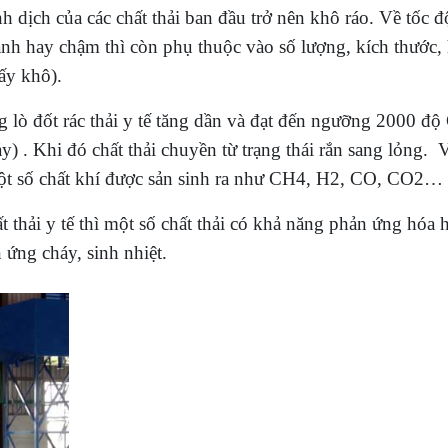
h dịch của các chất thải ban đầu trở nên khô ráo. Về tốc độ
anh hay chậm thì còn phụ thuộc vào số lượng, kích thước,
sấy khô).
ng lò đốt rác thải y tế tăng dần và đạt đến ngưỡng 2000 độ 
ảy) . Khi đó chất thải chuyền từ trạng thái rắn sang lỏng. 
 một số chất khí được sản sinh ra như CH4, H2, CO, CO2…
ất thải y tế thì một số chất thải có khả năng phản ứng hóa 
 ứng cháy, sinh nhiệt.