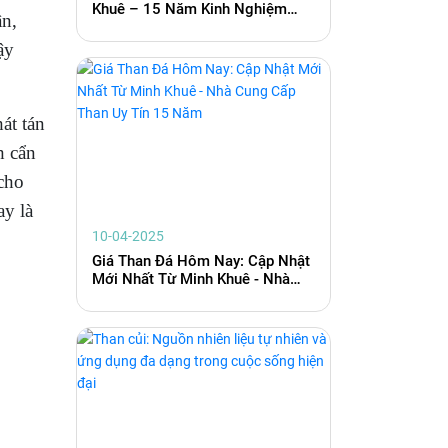
Khuê – 15 Năm Kinh Nghiệm
ân,
Phân Phối Than Đá Toàn Quốc
ậy
át tán
h cẩn
 cho
y là
10-04-2025
Giá Than Đá Hôm Nay: Cập Nhật
Mới Nhất Từ Minh Khuê - Nhà
Cung Cấp Than Uy Tín 15 Năm