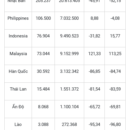
Nhật Bản
205.237
20.613.405
-45,91
-52,15
Philippines
106.500
7.032.500
8,88
-4,08
Indonesia
76.904
9.490.523
-31,82
15,77
Malaysia
73.044
9.152.999
121,33
113,25
Hàn Quốc
30.592
3.132.342
-86,85
-84,74
Thái Lan
15.484
1.551.372
-81,54
-83,59
Ấn Độ
8.068
1.100.104
-65,72
-69,81
Lào
3.088
272.368
-95,34
-96,80