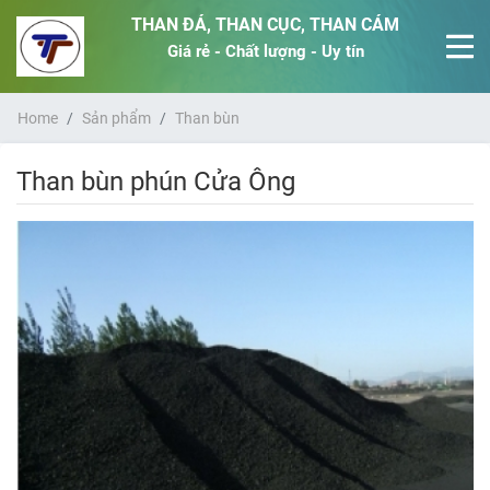
THAN ĐÁ, THAN CỤC, THAN CÁM
Giá rẻ - Chất lượng - Uy tín
Home
Sản phẩm
Than bùn
Than bùn phún Cửa Ông