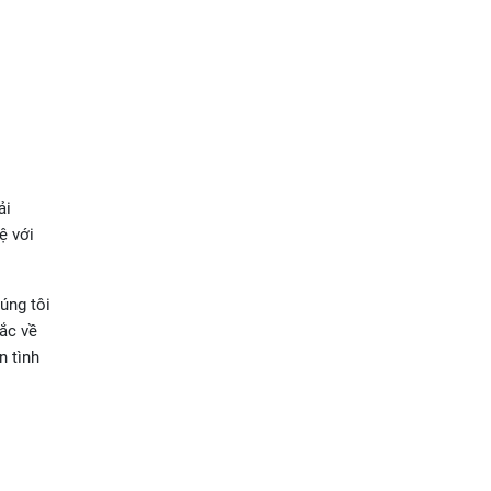
ải
ệ với
húng tôi
ắc về
n tình