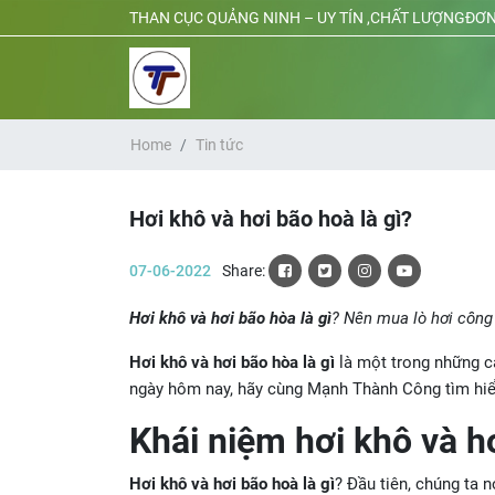
THAN CỤC QUẢNG NINH – UY TÍN ,CHẤT LƯỢNGĐƠN
Home
Tin tức
Hơi khô và hơi bão hoà là gì?
07-06-2022
Share:
Hơi khô và hơi bão hòa là gì
? Nên mua lò hơi công 
Hơi khô và hơi bão hòa là gì
là một trong những c
ngày hôm nay, hãy cùng Mạnh Thành Công tìm hiểu
Khái niệm hơi khô và hơ
Hơi khô và hơi bão hoà là gì
? Đầu tiên, chúng ta 