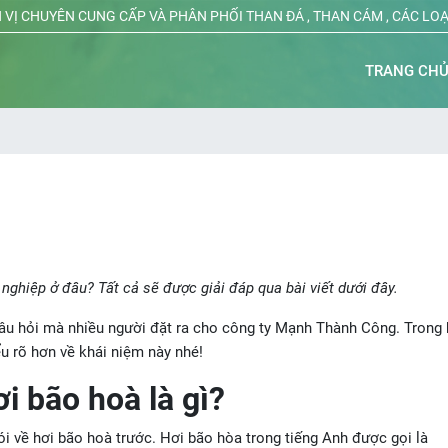
 VỊ CHUYÊN CUNG CẤP VÀ PHÂN PHỐI THAN ĐÁ , THAN CÁM , CÁC LO
TRANG CH
nghiệp ở đâu? Tất cả sẽ được giải đáp qua bài viết dưới đây.
âu hỏi mà nhiều người đặt ra cho công ty Mạnh Thành Công. Trong b
 rõ hơn về khái niệm này nhé!
i bão hoà là gì?
nói về hơi bão hoà trước. Hơi bão hòa trong tiếng Anh được gọi là