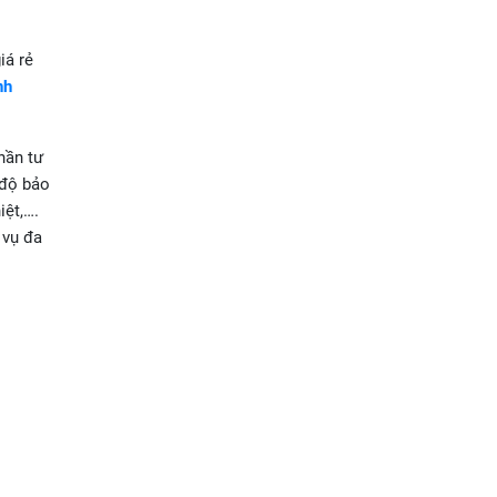
iá rẻ
nh
hần tư
 độ bảo
iệt,….
 vụ đa