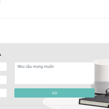
à
Á
Gửi