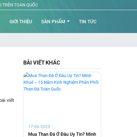
ẠI TRÊN TOÀN QUỐC
Ủ
GIỚI THIỆU
SẢN PHẨM
TIN TỨC
BÀI VIẾT KHÁC
ài viết
17-06-2025
Mua Than Đá Ở Đâu Uy Tín? Minh