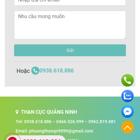
Gửi
0938.618.886
Hoặc
THAN CỤC QUẢNG NINH
Tel:
0938.618.886
–
0466.526.999
–
0962.819.881
Email:
phuongthanqn9999@gmail.com