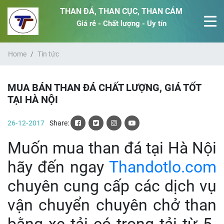
THAN ĐÁ, THAN CỤC, THAN CÁM
Giá rẻ - Chất lượng - Uy tín
Home
Tin tức
MUA BÁN THAN ĐÁ CHẤT LƯỢNG, GIÁ TỐT
TẠI HÀ NỘI
26-12-2017
Share:
Muốn mua than đá tại Hà Nội
hãy đến ngay
Thandotlo.com
chuyên cung cấp các dịch vụ
vận chuyển chuyên chở than