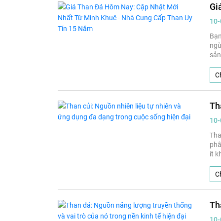
Gi
10-
Bạn
ngừ
sản
với
Ch
Th
10-
Tha
phâ
ít k
Ch
Th
10-