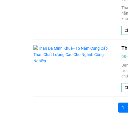
Tha
năm
kha
Ch
Th
08-
Bạn
tro
chú
Ch
1