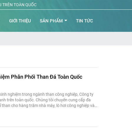
ẠI TRÊN TOÀN QUỐC
Ủ
GIỚI THIỆU
SẢN PHẨM
TIN TỨC
hiệm Phân Phối Than Đá Toàn Quốc
inh nghiệm trong ngành than công nghiệp, Công ty
ranh trên toàn quốc. Chúng tôi chuyên cung cấp đa
xỉ than cho hàng trăm nhà máy, lò hơi công nghiệp và