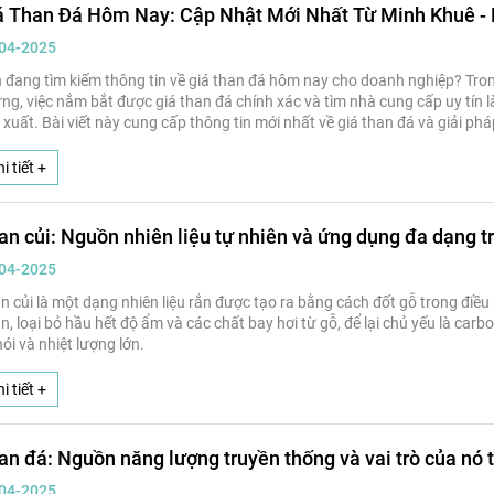
á Than Đá Hôm Nay: Cập Nhật Mới Nhất Từ Minh Khuê -
04-2025
 đang tìm kiếm thông tin về giá than đá hôm nay cho doanh nghiệp? Trong
ng, việc nắm bắt được giá than đá chính xác và tìm nhà cung cấp uy tín là
 xuất. Bài viết này cung cấp thông tin mới nhất về giá than đá và giải ph
 15 năm kinh nghi
i tiết +
an củi: Nguồn nhiên liệu tự nhiên và ứng dụng đa dạng t
04-2025
n củi là một dạng nhiên liệu rắn được tạo ra bằng cách đốt gỗ trong điều k
n, loại bỏ hầu hết độ ẩm và các chất bay hơi từ gỗ, để lại chủ yếu là carbo
hói và nhiệt lượng lớn.
i tiết +
an đá: Nguồn năng lượng truyền thống và vai trò của nó t
04-2025