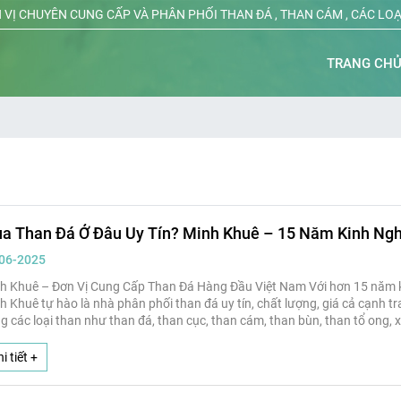
 VỊ CHUYÊN CUNG CẤP VÀ PHÂN PHỐI THAN ĐÁ , THAN CÁM , CÁC LO
TRANG CH
a Than Đá Ở Đâu Uy Tín? Minh Khuê – 15 Năm Kinh Ng
06-2025
h Khuê – Đơn Vị Cung Cấp Than Đá Hàng Đầu Việt Nam Với hơn 15 năm k
h Khuê tự hào là nhà phân phối than đá uy tín, chất lượng, giá cả cạnh t
g các loại than như than đá, than cục, than cám, than bùn, than tổ ong, 
sở sản xuất xi măng lớn
i tiết +