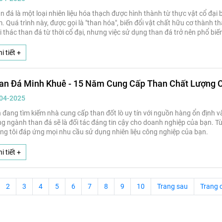
n đá là một loại nhiên liệu hóa thạch được hình thành từ thực vật cổ đại 
. Quá trình này, được gọi là "than hóa", biến đổi vật chất hữu cơ thành 
i thác than đá từ thời cổ đại, nhưng việc sử dụng than đá trở nên phổ b
i tiết +
an Đá Minh Khuê - 15 Năm Cung Cấp Than Chất Lượng 
04-2025
 đang tìm kiếm nhà cung cấp than đốt lò uy tín với nguồn hàng ổn định 
ng ngành than đá sẽ là đối tác đáng tin cậy cho doanh nghiệp của bạn. T
ng tôi đáp ứng mọi nhu cầu sử dụng nhiên liệu công nghiệp của bạn.
i tiết +
2
3
4
5
6
7
8
9
10
Trang sau
Trang 