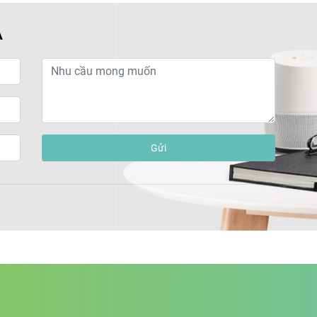
Á
Gửi