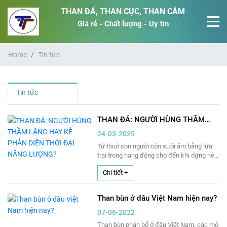
THAN ĐÁ, THAN CỤC, THAN CÁM
Giá rẻ - Chất lượng - Uy tín
Home
Tin tức
Tin tức
THAN ĐÁ: NGƯỜI HÙNG THẦM
LẶNG HAY KẺ PHẢN DIỆN THỜI
24-03-2025
ĐẠI NĂNG LƯỢNG?
Từ thuở con người còn sưởi ấm bằng lửa
trại trong hang động cho đến khi dựng nên
những nhà máy công nghiệp khổng lồ,
Chi tiết +
than đá đã đóng vai trò như người hùng
thầm lặng của nền văn minh. Cuộc Cách
mạng Công nghiệp bùng nổ nhờ than.
Than bùn ở đâu Việt Nam hiện nay?
Những đoàn tàu hơi nước chạy rầm rập
trên các châu lục cũng nhờ than. Nhưng
07-06-2022
ngày nay, khi thế giới đang dần chuyển
Than bùn phân bổ ở đâu Việt Nam, các mỏ