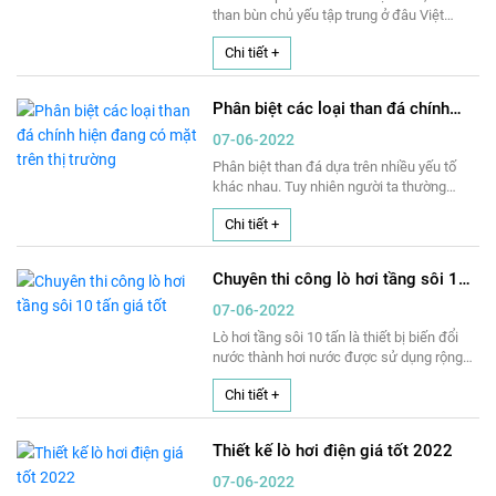
mình sang năng lượng sạch, liệu than đá
than bùn chủ yếu tập trung ở đâu Việt
có đang trở thà
Nam, than bùn tập trung ở tỉnh nào,…là
Chi tiết +
những câu hỏi xoay quanh vấn đề than bùn
ở đâu Việt Nam hiện nay. Để giúp bạn đọc
giải đáp được câu hỏi này một cách chính
Phân biệt các loại than đá chính
xác, Mạnh Thành Công xin giới thiệu một
hiện đang có mặt trên thị trường
số thông tin liên quan đến than bùn có
07-06-2022
nhiều ở đâu dưới đây. Hi vọng thông qua
Phân biệt than đá dựa trên nhiều yếu tố
nội dung này, bạn đọc có thể hiểu hơn về
khác nhau. Tuy nhiên người ta thường
than bùn cũng như sự tập trung của nguồn
phân loại than đá theo quá trình hình
khoán sản này.
Chi tiết +
thành. Cụ thể quá trình này như thế nào,
mời bạn đọc theo dõi nội dung bài viết dưới
đây nhé!
Chuyên thi công lò hơi tầng sôi 10
tấn giá tốt
07-06-2022
Lò hơi tầng sôi 10 tấn là thiết bị biến đổi
nước thành hơi nước được sử dụng rộng
rãi trong các nhà máy sản xuất có quy mô.
Chi tiết +
Trong bài viết dưới đây hãy cùng chúng tôi
tìm hiểu ưu điểm của loại lò hơi này nhé!
Thiết kế lò hơi điện giá tốt 2022
07-06-2022