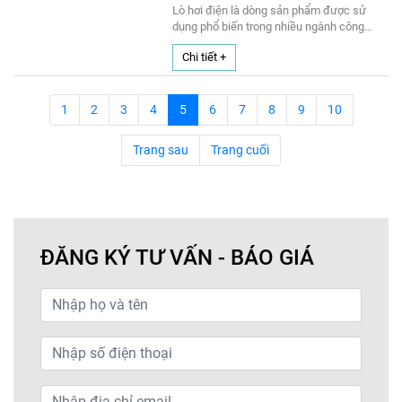
Lò hơi điện là dòng sản phẩm được sử
dụng phổ biến trong nhiều ngành công
nghiệp như dệt may, nhuộm,…Vậy đâu là
Chi tiết +
địa chỉ cung cấp lò hơi điện chất lượng?
Hãy cùng tham khảo bài viết được chia sẻ
dưới đây để có thêm thông tin về thiết bị
này nhé!
1
2
3
4
5
6
7
8
9
10
Trang sau
Trang cuối
ĐĂNG KÝ TƯ VẤN - BÁO GIÁ