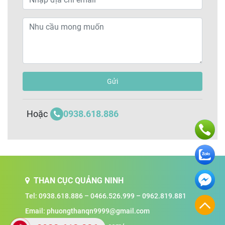
Gửi
0938.618.886
Hoặc
THAN CỤC QUẢNG NINH
Tel:
0938.618.886
–
0466.526.999
–
0962.819.881
Email:
phuongthanqn9999@gmail.com