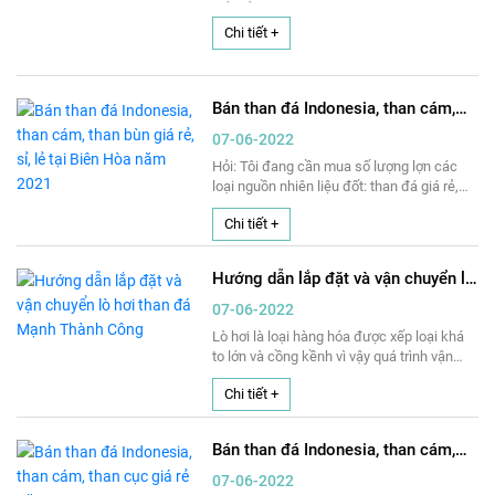
khách hàng.
Chi tiết +
Bán than đá Indonesia, than cám,
than bùn giá rẻ, sỉ, lẻ tại Biên Hòa
07-06-2022
năm 2021
Hỏi: Tôi đang cần mua số lượng lợn các
loại nguồn nhiên liệu đốt: than đá giá rẻ,
than đá Indonesia, than cám, than bùn..
Chi tiết +
với số lượng lớn tại Tp.Biên Hòa nhưng
chưa tìm được đối tác uy tín để hợp tác
lâu dài?
Hướng dẫn lắp đặt và vận chuyển lò
hơi than đá Mạnh Thành Công
07-06-2022
Lò hơi là loại hàng hóa được xếp loại khá
to lớn và cồng kềnh vì vậy quá trình vận
chuyển chúng cũng rất vấn vả cần phải
Chi tiết +
cẩn thận nếu không thì phải thông qua đơn
vị vận chuyển chuyên nghiệp. Đồng thời lò
hơi cũng là thiết bị công nghiệp đòi hỏi sự
Bán than đá Indonesia, than cám,
an toàn tuyệt đối nếu không thì sự cố cháy
than cục giá rẻ năm 2021
nổ có xảy ra khi sử dụng vận hành. Do vậy,
07-06-2022