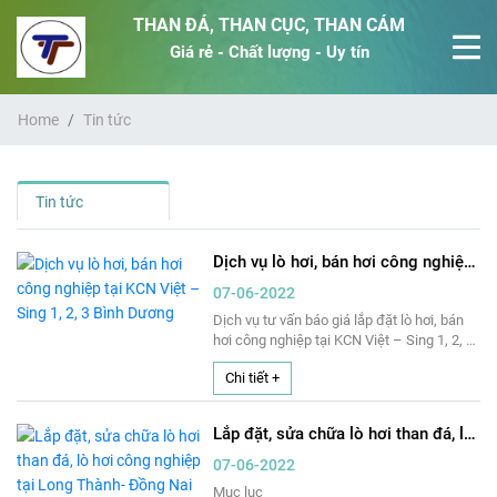
THAN ĐÁ, THAN CỤC, THAN CÁM
Giá rẻ - Chất lượng - Uy tín
Home
Tin tức
Tin tức
Dịch vụ lò hơi, bán hơi công nghiệp
tại KCN Việt – Sing 1, 2, 3 Bình
07-06-2022
Dương
Dịch vụ tư vấn báo giá lắp đặt lò hơi, bán
hơi công nghiệp tại KCN Việt – Sing 1, 2, 3
Bình Dương của công ty Mạnh Thành Công
Chi tiết +
luôn được khách hàng hết lời ngợi khen.
Có đội ngũ kỹ thuật dày dạn kinh nghiệm
Mạnh Thành Công trở thành công ty
Lắp đặt, sửa chữa lò hơi than đá, lò
chuyên nhận lắp đặt lò hơi công nghiệp và
hơi công nghiệp tại Long Thành-
bán hơi công nghiệp tại KCN Việt – Sing –
07-06-2022
Đồng Nai
Bình Dương nhận được sự yêu quý từ
Mục lục