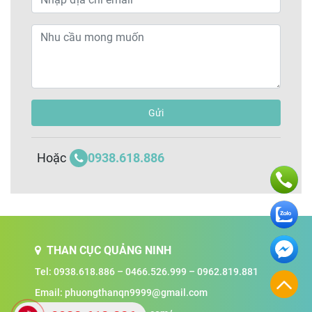
Gửi
0938.618.886
Hoặc
THAN CỤC QUẢNG NINH
Tel:
0938.618.886
–
0466.526.999
–
0962.819.881
Email:
phuongthanqn9999@gmail.com