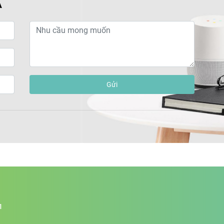
Á
Gửi
1