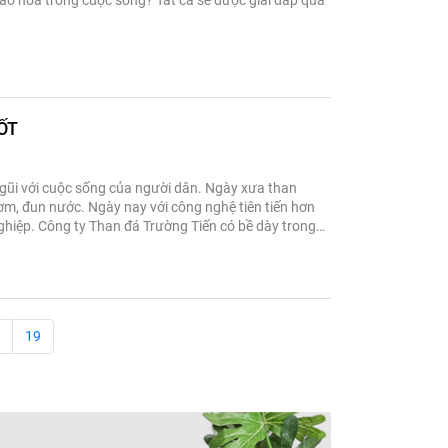
bão hòa trong cuộc sống? Tất cả sẽ được giải đáp qua
ỐT
gũi với cuộc sống của người dân. Ngày xưa than
m, đun nước. Ngày nay với công nghệ tiên tiến hơn
nghiệp. Công ty Than đá Trường Tiến có bề dày trong
m, than bùn, than kip lê, than qua lửa, tro xít....trên
 Krông Bông, krông Par....Với số lượng lớn nhỏ tuỳ
19