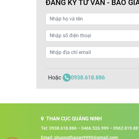
ĐĂNG KÝ TƯ VẤN - BÁO GI
0938.618.886
Hoặc
THAN CỤC QUẢNG NINH
Tel:
0938.618.886
–
0466.526.999
–
0962.819.88
Email:
phuongthanqn9999@gmail.com