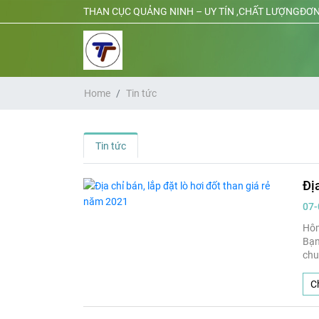
THAN CỤC QUẢNG NINH – UY TÍN ,CHẤT LƯỢNGĐƠN
Home
Tin tức
Tin tức
Địa
07-
Hôm
Bạn
chu
Ch