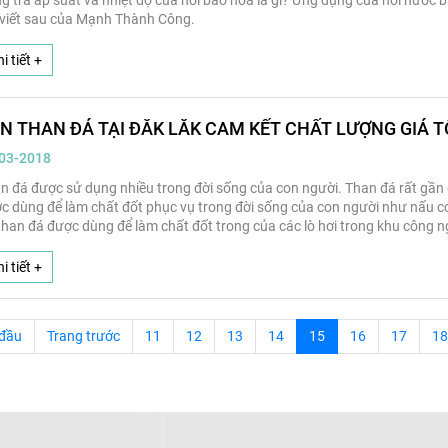
g tra áp suất và nhiệt độ của hơi bão hòa là gì? Ứng dụng của hơi nước 
 viết sau của Mạnh Thành Công.
i tiết +
N THAN ĐÁ TẠI ĐĂK LĂK CAM KẾT CHẤT LƯỢNG GIÁ T
03-2018
n đá được sử dụng nhiều trong đời sống của con người. Than đá rất gần 
c dùng để làm chất đốt phục vụ trong đời sống của con người như nấu cơ
 than đá được dùng để làm chất đốt trong của các lò hơi trong khu công 
nh là 40 năm chuyên cung cấp các loại than như: than đá, than cục, than cá
 cả các địa bàn ở Đắc lăk như thành phố Buôn Ma Thuật, Buôn Hồ, Ea Sup,
i tiết +
o nhu cầu sử dụng của Quý Khách hàng
 đầu
Trang trước
11
12
13
14
15
16
17
18