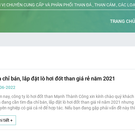
 VỊ CHUYÊN CUNG CẤP VÀ PHÂN PHỐI THAN ĐÁ , THAN CÁM , CÁC LO
TRANG CH
 chỉ bán, lắp đặt lò hơi đốt than giá rẻ năm 2021
06-2022
 nay, công ty lò hơi đốt than Mạnh Thành Công xin kính chào quý khách 
 đang cần tìm địa chỉ bán, lắp đặt lò hơi đốt than giá rẻ năm 2021 nhưng 
yên nghiệp có giá cả rẻ để hợp tác. Nếu bạn đang gặp phải vấn đề này t
i tiết +