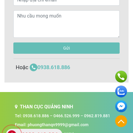
Gửi
0938.618.886
Hoặc
THAN CỤC QUẢNG NINH
Tel:
0938.618.886
–
0466.526.999
–
0962.819.881
Email:
phuongthanqn9999@gmail.com