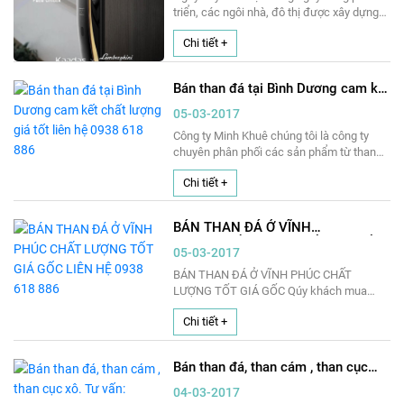
triển, các ngôi nhà, đô thị được xây dựng
một cách nhanh chóng thì việc an toàn
Chi tiết +
của các ngôi nhà để tránh những tệ nạn
như trộm cắp,.. được đặt lên hàng đầu.
Trước đây, việc dùng khóa cơ đã được sử
Bán than đá tại Bình Dương cam kết
dụng rất phổ biến thì hiện nay các Khóa
chất lượng giá tốt liên hệ 0938 618
Cửa Vân Tay – Khóa Cửa Điện Tử đang
05-03-2017
886
dần thay thế khóa cơ bởi tính thẩm mỹ, sự
Công ty Minh Khuê chúng tôi là công ty
tiện lợi, độ an toàn của nó. Hôm nay,
chuyên phân phối các sản phẩm từ than
Censmart sẽ giới thiệu cho bạn lợi ích
đá như: than cục, than cám, than bùn, tro
cũng như cách dùng loại khóa này, các
Chi tiết +
bay, xỉ than, than xít, phế phẩm của than,
bạn hãy đón xem bài viết này nhé!
than qua lửa ... trên tất cả các quận, huyện,
thuộc địa bàn Bình Dương như: Thành phố
BÁN THAN ĐÁ Ở VĨNH
Thủ Dầu Một, Bến Cát, Tân Uyên, Thuận
PHÚC CHẤT LƯỢNG TỐT GIÁ GỐC
An, Dĩ An, Phú Giáo, Dầu Tiếng...... với số
05-03-2017
LIÊN HỆ 0938 618 886
lượng lớn, nhỏ tùy theo nhu cầu mục đích
BÁN THAN ĐÁ Ở VĨNH PHÚC CHẤT
sử dụng của quý khách hàng
LƯỢNG TỐT GIÁ GỐC Qúy khách mua
than đá tại Vĩnh Phúc hãy gọi 0938
Chi tiết +
618 886 để được tư vấn miễn phí và
mua than đá toàn bộ tỉnh Vĩnh Phúc chúng
tôi sẽ giao hàng trực tiếp, tận nơi nhanh
Bán than đá, than cám , than cục
nhất cho quý khách với giá cả cạnh tranh
xô. Tư vấn: 0938618886
và loại than đá tốt nhất với quý khách
04-03-2017