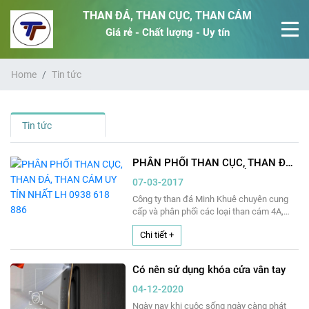
THAN ĐÁ, THAN CỤC, THAN CÁM
Giá rẻ - Chất lượng - Uy tín
Home
Tin tức
Tin tức
PHÂN PHỐI THAN CỤC, THAN ĐÁ,
THAN CÁM UY TÍN NHẤT LH 0938
07-03-2017
618 886
Công ty than đá Minh Khuê chuyên cung
cấp và phân phối các loại than cám 4A,
than cám 4B, than cám 5A, than cám 5B,
Chi tiết +
than cám đá vỡ. Các loại than cục, than
cục xô 1A, than cục 3A, than cục 4A, than
cục 5A, than cục 5B, than cục xô Đèo Nai...
Có nên sử dụng khóa cửa vân tay
04-12-2020
Ngày nay khi cuộc sống ngày càng phát